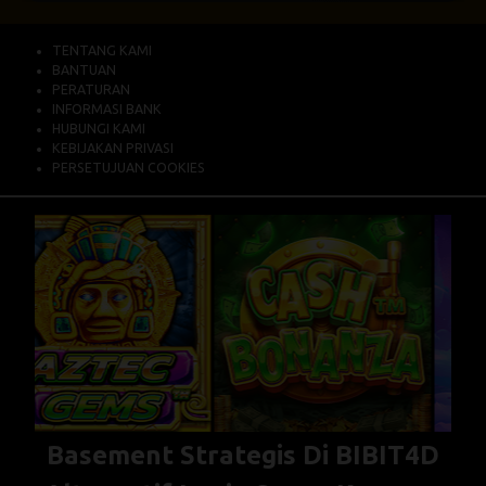
TENTANG KAMI
BANTUAN
PERATURAN
INFORMASI BANK
HUBUNGI KAMI
KEBIJAKAN PRIVASI
PERSETUJUAN COOKIES
Basement Strategis Di BIBIT4D