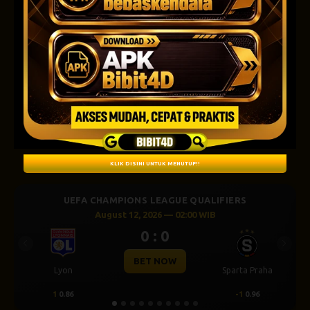
KLIK DISINI UNTUK MENUTUP!!
UEFA CHAMPIONS LEAGUE QUALIFIERS
August 12, 2026 — 01:30 WIB
0 : 0
Previous
Next
BET NOW
SK Sturm Graz
Fenerbahce
-0.5
0.95
0.5
0.87