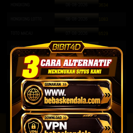
HONGKONG
06-08-2026
L
3634
HONGKONG LOTTO
06-08-2026
K
1083
TOTO MACAU
07-08-2026
T
6529
OREGON
07-08-2026
Y
1233
JAKARTA
06-08-2026
C
9789
TURKI
07-08-2026
T
4177
CAROLINADAY
07-08-2026
T
1200