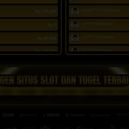
ani*** | Withdraw:
Rp.0
rah*** | Withdraw:
Rp.60,000
lai*** | Withdraw:
Rp.200,000
sit*** | Withdraw:
Rp.240,000
jasm*** | Withdraw:
Rp.200,000
cin*** | Withdraw:
Rp.240,000
zulka***in | Withdraw:
Rp.180,000
bali*** | Withdraw:
Rp.20,000
sito***l | Withdraw:
Rp.240,000