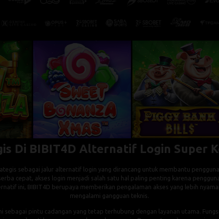
oktav***i | Withdraw:
Rp.80,000
uta*** | Withdraw:
Rp.240,000
usa*** | Withdraw:
Rp.60,000
harj*** | Withdraw:
Rp.70,000
van*** | Withdraw:
Rp.50,000
novit***ri | Withdraw:
Rp.100,000
dama*** | Withdraw:
Rp.150,000
s Di BIBIT4D Alternatif Login Super 
sab*** | Withdraw:
Rp.140,000
egis sebagai jalur alternatif login yang dirancang untuk membantu penggun
g serba cepat, akses login menjadi salah satu hal paling penting karena pengg
nad*** | Withdraw:
Rp.200,000
ernatif ini, BIBIT4D berupaya memberikan pengalaman akses yang lebih nyama
mengalami gangguan teknis.
gila*** | Withdraw:
Rp.150,000
i sebagai pintu cadangan yang tetap terhubung dengan layanan utama. Fungsin