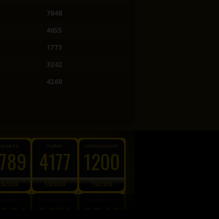
7848
4655
1773
3242
4268
AKARTA
TURKI
CAROLINADAY
789
4177
1200
/8/2026
7/8/2026
7/8/2026
ICAGODAY
TASMANIA 06
TASMANIA 10
981
8271
6840