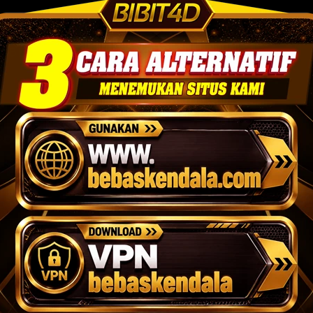
M BET
Deposit
Withdraw
Bet
Bank Lokal
Sinarmas
E Money & Pulsa
Jenius
DANA
GOPAY
LinkAja