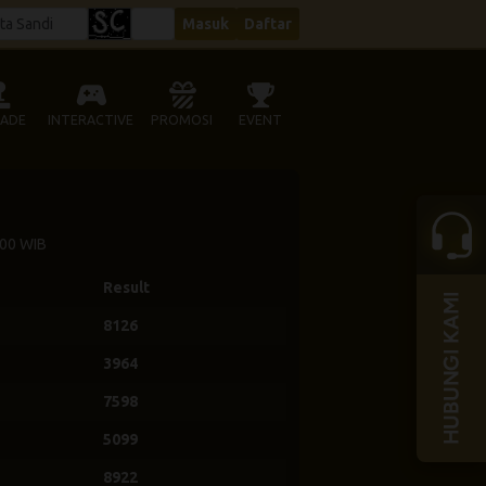
load APK BIBIT4D
Masuk
Daftar
ADE
INTERACTIVE
PROMOSI
EVENT
:00 WIB
Result
8126
3964
7598
5099
8922