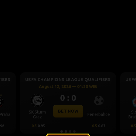
26
6/8/2026
6/8/2026
6/8/2026
6/8/2026
6
12
FUJIAN 15
FUJIAN 20
FUJIAN 23
HK SIANG
TO
81
2160
5397
8241
8867
7
26
6/8/2026
6/8/2026
6/8/2026
7/8/2026
7
IERS
E-FOOTBALL F24 ELITE CLUB FRIENDLY
E-
August 7, 2026 — 14:15 WIB
0 : 0
BET NOW
Saint-
e-Bayern
e-Lille
oise
Munchen
e-P
1.00
0.00
0.00
0.00
0.00
0.0