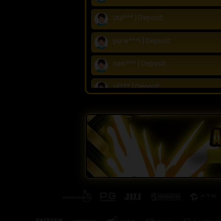
purw***i | Deposit:
nam*** | Deposit:
sil*** | Deposit:
usa*** | Deposit:
zami*** | Deposit:
nar*** | Deposit:
tam*** | Deposit:
patri*** | Deposit:
ani*** | Deposit: