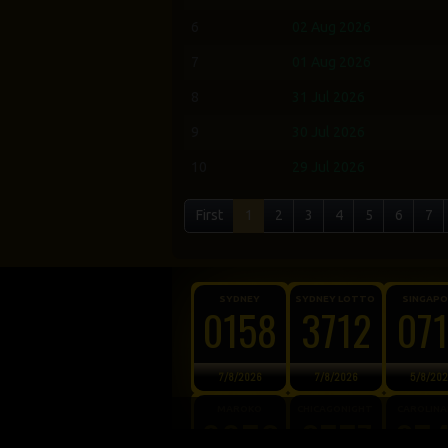
6
02 Aug 2026
7
01 Aug 2026
8
31 Jul 2026
9
30 Jul 2026
10
29 Jul 2026
First
1
2
3
4
5
6
7
SYDNEY
SYDNEY LOTTO
SINGAP
0158
3712
07
7/8/2026
7/8/2026
5/8/20
MAROKO
CHICAGONIGHT
CAROLIN
8856
2557
25