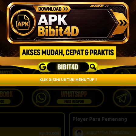
Telkomsel
Axiata
PERATURAN
|
INFORMASI BANK
|
HUBUNGI KAMI
|
KEBIJAKAN P
firga***ro | Withdraw:
Rp.120,000
gal*** | Withdraw:
Rp.100,000
patri*** | Withdraw:
Rp.30,000
KLIK DISINI UNTUK MENUTUP!!
iswah***i | Withdraw:
Rp.30,000
maya***i | Withdraw:
Rp.60,000
anggr***an | Withdraw:
Rp.30,000
Player Para Pemenang
iswah***i | Withdraw:
Rp.190,000