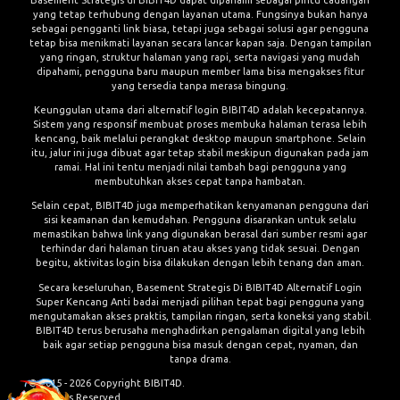
yang tetap terhubung dengan layanan utama. Fungsinya bukan hanya
sebagai pengganti link biasa, tetapi juga sebagai solusi agar pengguna
tetap bisa menikmati layanan secara lancar kapan saja. Dengan tampilan
yang ringan, struktur halaman yang rapi, serta navigasi yang mudah
dipahami, pengguna baru maupun member lama bisa mengakses fitur
yang tersedia tanpa merasa bingung.
Keunggulan utama dari alternatif login BIBIT4D adalah kecepatannya.
Sistem yang responsif membuat proses membuka halaman terasa lebih
kencang, baik melalui perangkat desktop maupun smartphone. Selain
itu, jalur ini juga dibuat agar tetap stabil meskipun digunakan pada jam
ramai. Hal ini tentu menjadi nilai tambah bagi pengguna yang
membutuhkan akses cepat tanpa hambatan.
Selain cepat, BIBIT4D juga memperhatikan kenyamanan pengguna dari
sisi keamanan dan kemudahan. Pengguna disarankan untuk selalu
memastikan bahwa link yang digunakan berasal dari sumber resmi agar
terhindar dari halaman tiruan atau akses yang tidak sesuai. Dengan
begitu, aktivitas login bisa dilakukan dengan lebih tenang dan aman.
Secara keseluruhan, Basement Strategis Di BIBIT4D Alternatif Login
Super Kencang Anti badai menjadi pilihan tepat bagi pengguna yang
mengutamakan akses praktis, tampilan ringan, serta koneksi yang stabil.
BIBIT4D terus berusaha menghadirkan pengalaman digital yang lebih
baik agar setiap pengguna bisa masuk dengan cepat, nyaman, dan
tanpa drama.
© 2015 - 2026 Copyright BIBIT4D.
All Rights Reserved.