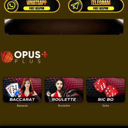
Baccarat
Roulette
Sicbo