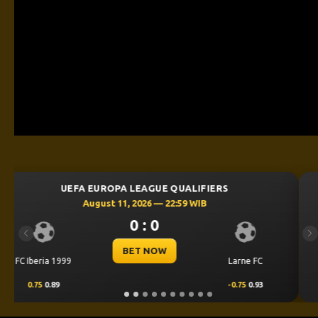
SPAIN LA LIGA
August 16, 2026 — 02:30 WIB
0 : 0
Previous
Ne
BET NOW
Sevilla
Rayo Vallecano
0.25
0.95
-0.25
0.95