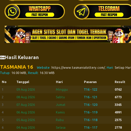
Hasil Keluaran
TASMANIA 16
Website:
https://www.tasmanialottery.com/
, Hari:
Setiap Har
Tutup:
16:00 WIB
, Result:
16:30 WIB
No
Tanggal
Hari
Pasaran
Result
1
09 Aug 2026
Minggu
T16 - 122
0762
2
08 Aug 2026
Sabtu
T16 - 121
6773
3
07 Aug 2026
Jumat
T16 - 120
3365
4
06 Aug 2026
Kamis
T16 - 119
4991
5
05 Aug 2026
Rabu
T16 - 118
2375
6
04 Aug 2026
Selasa
T16 - 117
2778