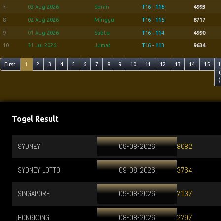
7
03 Aug 2026
Senin
T16 - 116
4993
8
02 Aug 2026
Minggu
T16 - 115
8717
9
01 Aug 2026
Sabtu
T16 - 114
4990
10
31 Jul 2026
Jumat
T16 - 113
9634
First
1
2
3
4
5
6
7
8
9
10
11
12
13
14
15
(
)
Togel Result
SYDNEY
09-08-2026
8082
SYDNEY LOTTO
09-08-2026
3764
SINGAPORE
09-08-2026
7137
HONGKONG
08-08-2026
2797