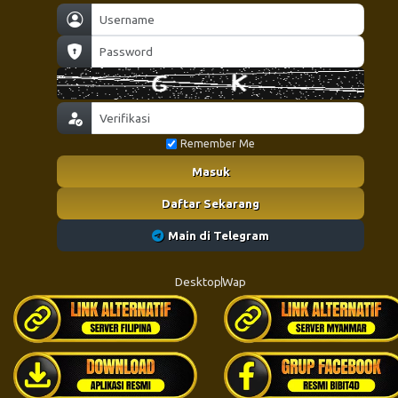
Remember Me
Masuk
Daftar Sekarang
Main di Telegram
Desktop
Wap