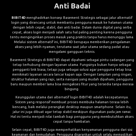
Anti Badai
BIBIT4D
menghadirkan konsep Basement Strategis sebagai jalur alternatif
login yang dirancang untuk membantu pengguna masuk ke halaman utama
dengan lebih cepat, stabil, dan anti badai. Dalam dunia digital yang serba
cepat, akses login menjadi salah satu hal paling penting karena pengguna
tentu menginginkan proses masuk yang praktis tanpa harus menunggu lama.
Melalui sistem alternatif ini, BIBIT4D berupaya memberikan pengalaman
akses yang lebih nyaman, terutama saat jalur utama sedang padat atau
mengalami gangguan teknis.
Basement Strategis di BIBIT4D dapat dipahami sebagai pintu cadangan yang
tetap terhubung dengan layanan utama. Fungsinya bukan hanya sebagai
pengganti link biasa, tetapi juga sebagai solusi agar pengguna tetap bisa
menikmati layanan secara lancar kapan saja. Dengan tampilan yang ringan,
struktur halaman yang rapi, serta navigasi yang mudah dipahami, pengguna
baru maupun member lama bisa mengakses fitur yang tersedia tanpa merasa
bingung.
Keunggulan utama dari alternatif login BIBIT4D adalah kecepatannya.
Sistem yang responsif membuat proses membuka halaman terasa lebih
kencang, baik melalui perangkat desktop maupun smartphone. Selain itu,
jalur ini juga dibuat agar tetap stabil meskipun digunakan pada jam ramai.
Hal ini tentu menjadi nilai tambah bagi pengguna yang membutuhkan akses
cepat tanpa hambatan.
Selain cepat, BIBIT4D juga memperhatikan kenyamanan pengguna dari sisi
keamanan dan kemudahan. Pengguna disarankan untuk selalu memastikan