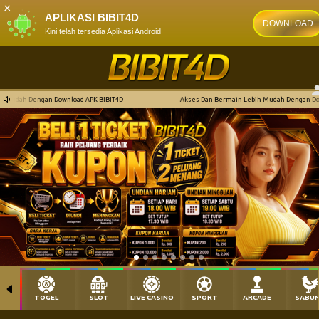
×
APLIKASI BIBIT4D
DOWNLOAD
Kini telah tersedia Aplikasi Android
 Dengan Download APK BIBIT4D
Akses Dan Bermain Lebih Mudah Dengan Download 
TOGEL
SLOT
LIVE CASINO
SPORT
ARCADE
SABU