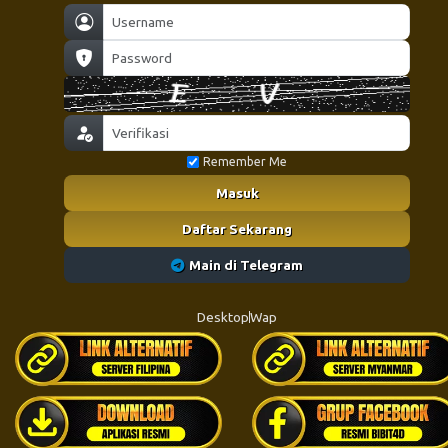
Remember Me
Masuk
Daftar Sekarang
Main di Telegram
Desktop
Wap