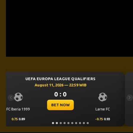
UEFA CHAMPIONS LEAGUE QUALIFIERS
August 11, 2026 — 22:59 WIB
0 : 0
Previous
Ne
BET NOW
Bodo Glimt
Union Saint-Gilloise
0.75
0.77
-0.75
-0.95