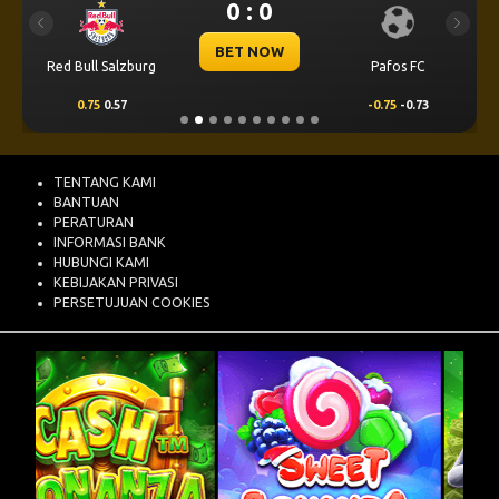
0 : 0
Previous
Next
BET NOW
Red Bull Salzburg
Pafos FC
0.75
0.57
-0.75
-0.73
TENTANG KAMI
BANTUAN
PERATURAN
INFORMASI BANK
HUBUNGI KAMI
KEBIJAKAN PRIVASI
PERSETUJUAN COOKIES