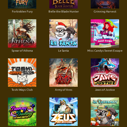
Forbidden Fury
Belle the Blade Hunter
Grinning Harvest
Spear of Athena
Le Santa
Miss Candys Sweet Escape
Toshi Ways Club
Army of Ares
Jaws of Justice