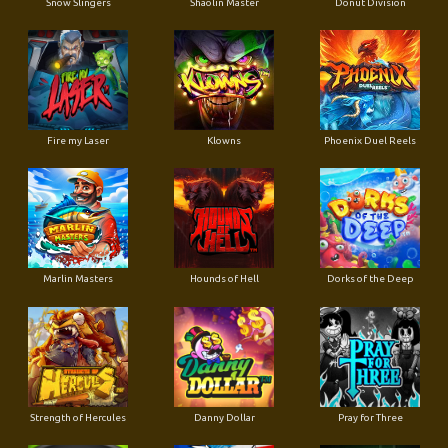
Snow Slingers
Shaolin Master
Donut Division
Fire my Laser
Klowns
Phoenix Duel Reels
Marlin Masters
Hounds of Hell
Dorks of the Deep
Strength of Hercules
Danny Dollar
Pray for Three