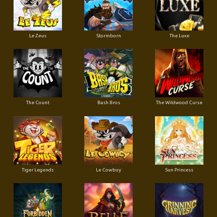
Le Zeus
Stormborn
The Luxe
The Count
Bash Bros
The Wildwood Curse
Tiger Legends
Le Cowboy
Sun Princess