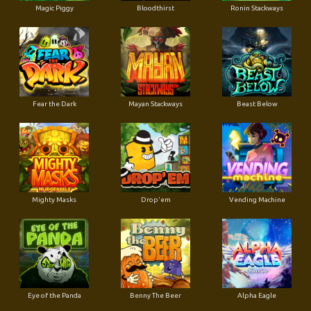
Magic Piggy
Bloodthirst
Ronin Stackways
Fear the Dark
Mayan Stackways
Beast Below
Mighty Masks
Drop'em
Vending Machine
Eye of the Panda
Benny The Beer
Alpha Eagle