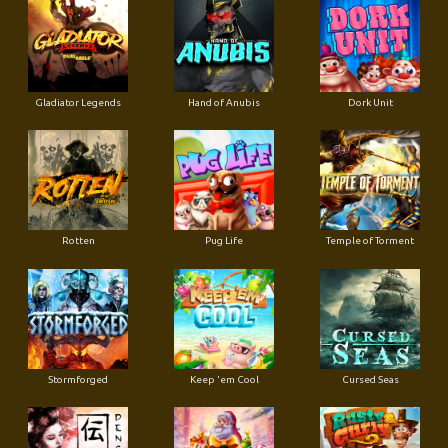
Gladiator Legends
Hand of Anubis
Dork Unit
Rotten
Pug Life
Temple of Torment
Stormforged
Keep 'em Cool
Cursed Seas