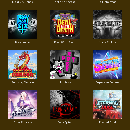
Donny & Danny
Zeus Ze Zecond
Le Fisherman
Pray For Six
Deal With Death
Circle Of Life
Smoking Dragon
Hot Ross
Superstar Sevens
Dusk Princess
Dark Spiral
Eternal Duel