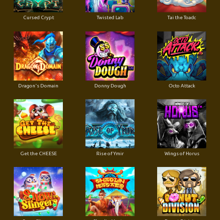
Cursed Crypt
Twisted Lab
Tai the Toadc
Dragon's Domain
Donny Dough
Octo Attack
Get the CHEESE
Rise of Ymir
Wings of Horus