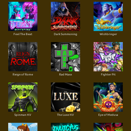
Feel The Beat
Dark Summoning
Wishbringer
Reign of Rome
Rad Maxx
Fighter Pit
Spinman H.V
The Luxe H.V
Eye of Medusa