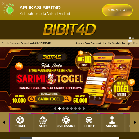
×
APLIKASI BIBIT4D
DOWNLOAD
Kini telah tersedia Aplikasi Android
Akses Dan Bermain Lebih Mudah Dengan Download APK BIBIT4D
TOGEL
SLOT
LIVE CASINO
SPORT
ARCADE
SABU