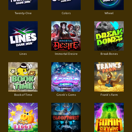
Twenty-One
Colors
Wheel
Lines
Immortal Desire
Break Bones
Book of Time
Gronk's Gems
Frank's Farm