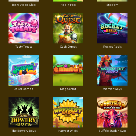
Toshi Video Club
Hop'n'Pop
Stick'em
Tasty Treats
Cash Quest
Rocket Reels
Joker Bombs
King Carrot
Warrior Ways
The Bowery Boys
Harvest Wilds
Buffalo Stack'n'Sync