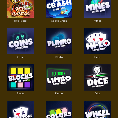
Red Pascal
Speed Crash
Mines
Coins
Plinko
Hi-Lo
Blocks
Limbo
Dice