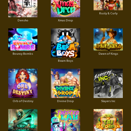
Rusty & Curly
Densho
Xmas Drop
Bouncy Bombs
Dawn of Kings
Beam Boys
Orb of Destiny
Divine Drop
Slayers Inc