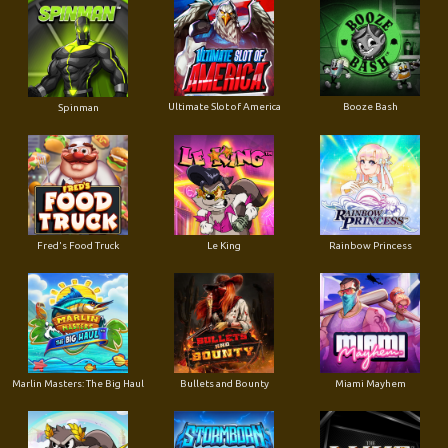
Ultimate Slot of America
Booze Bash
Spinman
Le King
Fred's Food Truck
Rainbow Princess
Marlin Masters: The Big Haul
Bullets and Bounty
Miami Mayhem