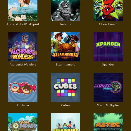
Aiko and the Wind Spirit
Invictus
Chaos Crew 3
Alchemist Wonders
Steamrunners
Xpander
OmNom
Cubes
Miami Multiplier