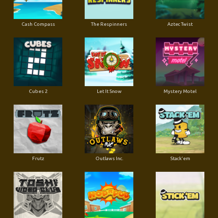
Cash Compass
The Respinners
Aztec Twist
Cubes 2
Let It Snow
Mystery Motel
Frutz
Outlaws Inc.
Stack'em