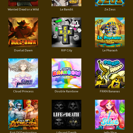
Wanted Dead or a Wild
Le Bandit
Ze Zeus
Duel at Dawn
RIP City
Le Pharaoh
Cloud Princess
Double Rainbow
FRKN Bananas
Fist Of Destruction
Life and Death
Jelly Slice