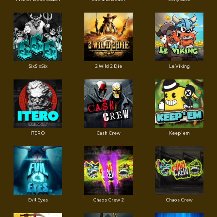
SixSixSix
2 Wild 2 Die
Le Viking
ITERO
Cash Crew
Keep'em
Evil Eyes
Chaos Crew 2
Chaos Crew