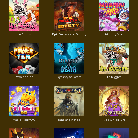
Le Bunny
Epic Bullets and Bounty
Munchy Milo
Power of Ten
Dynasty of Death
Le Digger
Magic Piggy OG
Sand and Ashes
Rise Of Fortuna