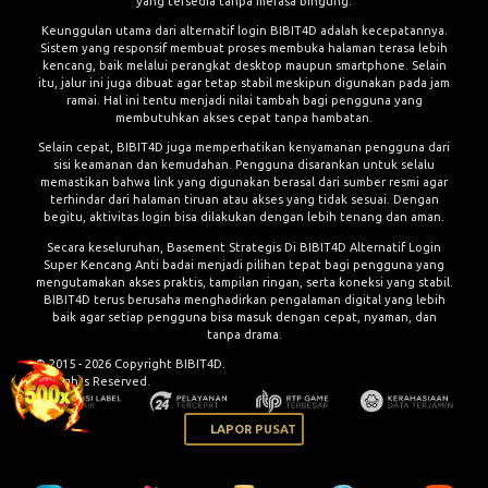
yang tersedia tanpa merasa bingung.
Keunggulan utama dari alternatif login BIBIT4D adalah kecepatannya.
Sistem yang responsif membuat proses membuka halaman terasa lebih
kencang, baik melalui perangkat desktop maupun smartphone. Selain
itu, jalur ini juga dibuat agar tetap stabil meskipun digunakan pada jam
ramai. Hal ini tentu menjadi nilai tambah bagi pengguna yang
membutuhkan akses cepat tanpa hambatan.
Selain cepat, BIBIT4D juga memperhatikan kenyamanan pengguna dari
sisi keamanan dan kemudahan. Pengguna disarankan untuk selalu
memastikan bahwa link yang digunakan berasal dari sumber resmi agar
terhindar dari halaman tiruan atau akses yang tidak sesuai. Dengan
begitu, aktivitas login bisa dilakukan dengan lebih tenang dan aman.
Secara keseluruhan, Basement Strategis Di BIBIT4D Alternatif Login
Super Kencang Anti badai menjadi pilihan tepat bagi pengguna yang
mengutamakan akses praktis, tampilan ringan, serta koneksi yang stabil.
BIBIT4D terus berusaha menghadirkan pengalaman digital yang lebih
baik agar setiap pengguna bisa masuk dengan cepat, nyaman, dan
tanpa drama.
© 2015 - 2026 Copyright BIBIT4D.
All Rights Reserved.
LAPOR PUSAT