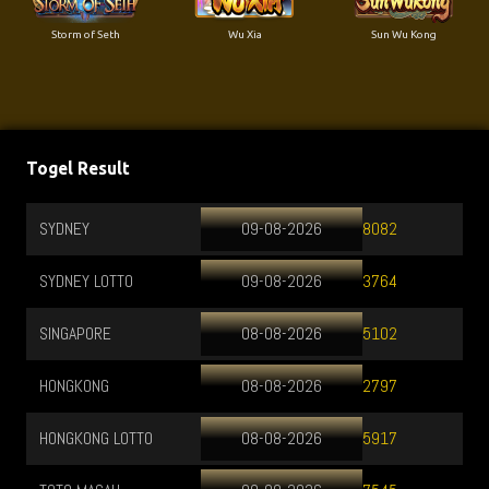
Storm of Seth
Wu Xia
Sun Wu Kong
Togel Result
SYDNEY
09-08-2026
MAR
8082
SYDNEY LOTTO
09-08-2026
CHI
3764
SINGAPORE
08-08-2026
CAR
5102
HONGKONG
08-08-2026
LIB
2797
HONGKONG LOTTO
08-08-2026
KAM
5917