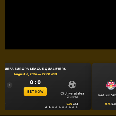
UEFA EUROPA LEAGUE QUALIFIERS
August 7, 2026 — 00:00 WIB
0 : 0
Previous
Ne
BET NOW
Red Bull Salzburg
Pafos FC
0.75
0.66
-0.75
-0.82