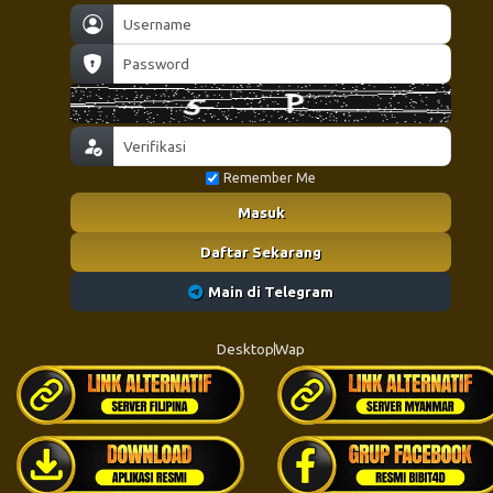
Remember Me
Masuk
Daftar Sekarang
Main di Telegram
Desktop
Wap