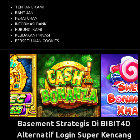
TENTANG KAMI
BANTUAN
PERATURAN
INFORMASI BANK
HUBUNGI KAMI
KEBIJAKAN PRIVASI
PERSETUJUAN COOKIES
Basement Strategis Di BIBIT4D
Alternatif Login Super Kencang