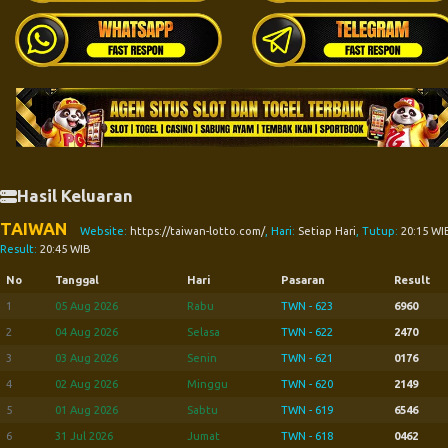
Hasil Keluaran
TAIWAN
Website:
https://taiwan-lotto.com/
, Hari:
Setiap Hari
, Tutup:
20:15 WI
Result:
20:45 WIB
No
Tanggal
Hari
Pasaran
Result
1
05 Aug 2026
Rabu
TWN - 623
6960
2
04 Aug 2026
Selasa
TWN - 622
2470
3
03 Aug 2026
Senin
TWN - 621
0176
4
02 Aug 2026
Minggu
TWN - 620
2149
5
01 Aug 2026
Sabtu
TWN - 619
6546
6
31 Jul 2026
Jumat
TWN - 618
0462