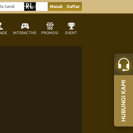
load APK BIBIT4D
Masuk
Daftar
ADE
INTERACTIVE
PROMOSI
EVENT