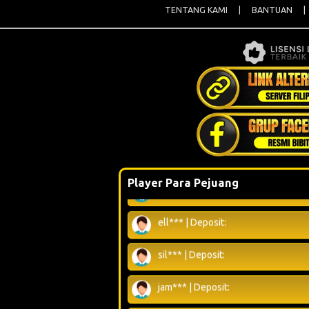
TENTANG KAMI
|
BANTUAN
|
bana*** | Deposit:
maya***i | Deposit:
iswah***i | Deposit:
dim*** | Deposit:
par*** | Deposit:
Player Para Pejuang
ell*** | Deposit:
sil*** | Deposit:
jam*** | Deposit:
gal*** | Deposit:
usa*** | Deposit: