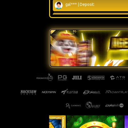
unja*** | Deposit:
zulka***in | Deposit:
nam*** | Deposit:
nad*** | Deposit:
int*** | Deposit:
firga***ro | Deposit:
raj*** | Deposit:
ver*** | Deposit:
dama*** | Deposit: