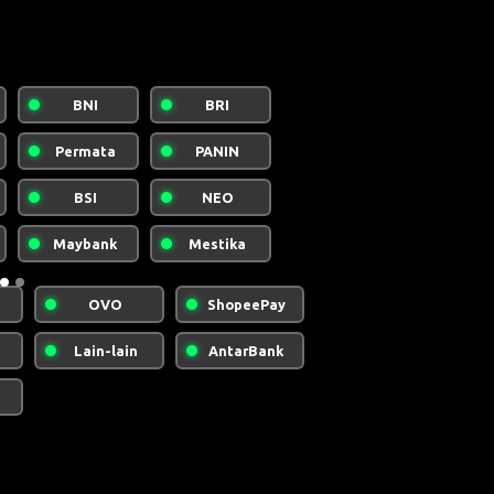
OVO
ShopeePay
Lain-lain
AntarBank
Rp.11,960,000