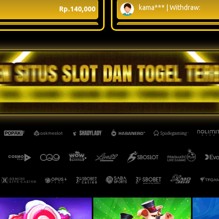
int*** | Withdraw:
Rp.40,000
oktav***i | Withdraw:
Rp.170,000
jam*** | Withdraw:
Rp.240,000
nam*** | Withdraw:
Rp.130,000
sit*** | Withdraw:
Rp.210,000
cin*** | Withdraw:
Rp.210,000
harj*** | Withdraw:
Rp.20,000
zami*** | Withdraw:
Rp.170,000
sil*** | Withdraw:
Rp.170,000