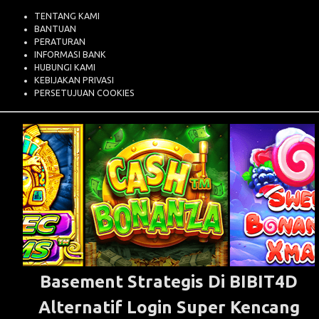
TENTANG KAMI
BANTUAN
PERATURAN
INFORMASI BANK
HUBUNGI KAMI
KEBIJAKAN PRIVASI
PERSETUJUAN COOKIES
Basement Strategis Di BIBIT4D
Alternatif Login Super Kencang