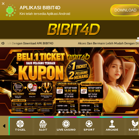
×
APLIKASI BIBIT4D
DOWNLOAD
Kini telah tersedia Aplikasi Android
 Dengan Download APK BIBIT4D
Akses Dan Bermain Lebih Mudah Dengan Download 
TOGEL
SLOT
LIVE CASINO
SPORT
ARCADE
SABU