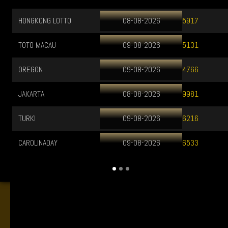
HONGKONG LOTTO
08-08-2026
KAM
5917
TOTO MACAU
09-08-2026
TAI
5131
OREGON
09-08-2026
YOR
4766
JAKARTA
08-08-2026
CHI
9981
TURKI
09-08-2026
TAS
6216
CAROLINADAY
09-08-2026
TAS
6533