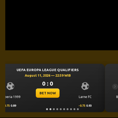
UEFA CHAMPIONS LEAGUE QUALIFIERS
August 11, 2026 — 22:59 WIB
0 : 0
Previous
Ne
BET NOW
Bodo Glimt
Union Saint-Gilloise
0.75
0.77
-0.75
-0.95