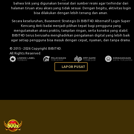
bahwa link yang digunakan berasal dari sumber resmi agar terhindar dari
halaman tiruan atau akses yang tidak sesuai. Dengan begitu, aktivitas login
bisa dilakukan dengan lebih tenang dan aman.
Secara keseluruhan, Basement Strategis Di BIBIT4D Alternatif Login Super
Kencang Anti badai menjadi pilihan tepat bagi pengguna yang
mengutamakan akses praktis, tampilan ringan, serta koneksi yang stabil.
BIBIT4D terus berusaha menghadirkan pengalaman digital yang lebih baik
agar setiap pengguna bisa masuk dengan cepat, nyaman, dan tanpa drama.
© 2015 - 2026 Copyright BIBIT4D.
All Rights Reserved.
LAPOR PUSAT