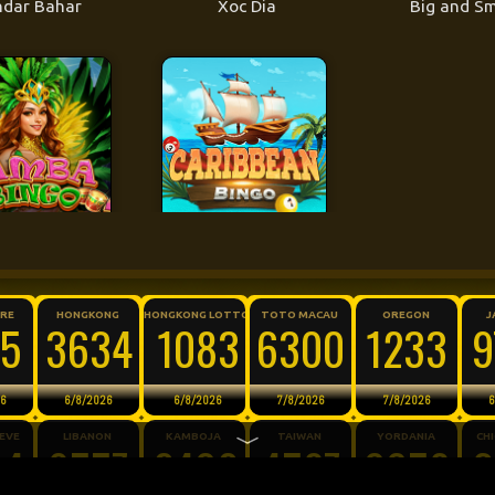
ndar Bahar
Xoc Dia
Big and Sm
mba Bingo
Caribbean Adventure
Bingo
ORE
HONGKONG
HONGKONG LOTTO
TOTO MACAU
OREGON
J
15
3634
1083
6300
1233
9
26
6/8/2026
6/8/2026
7/8/2026
7/8/2026
6
AEVE
LIBANON
KAMBOJA
TAIWAN
YORDANIA
CH
44
9557
2402
4587
0058
6