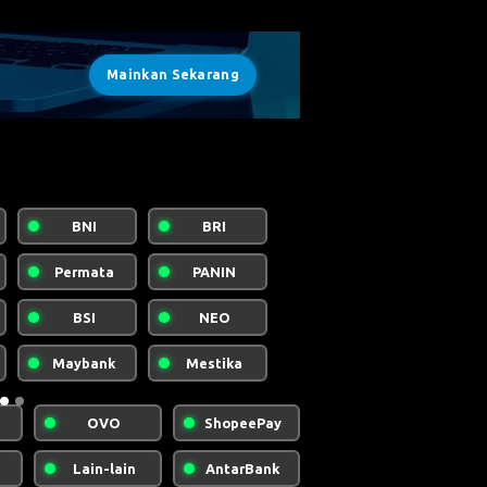
Mainkan Sekarang
OVO
ShopeePay
Lain-lain
AntarBank