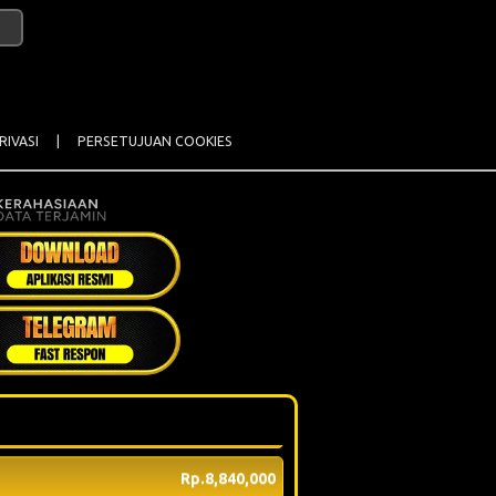
RIVASI
|
PERSETUJUAN COOKIES
Rp.7,540,000
Rp.11,310,000
Rp.2,210,000
Rp.8,060,000
Rp.4,420,000
Rp.8,840,000
Rp.8,970,000