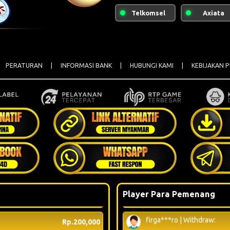
Telkomsel
Axiata
PERATURAN
|
INFORMASI BANK
|
HUBUNGI KAMI
|
KEBIJAKAN P
raj*** | Withdraw:
Rp.60,000
jasm*** | Withdraw:
Rp.210,000
koko***u | Withdraw:
Rp.180,000
zami*** | Withdraw:
Rp.220,000
usa*** | Withdraw:
Rp.120,000
firga***ro | Withdraw:
Rp.200,000
Player Para Pemenang
gila*** | Withdraw:
Rp.170,000