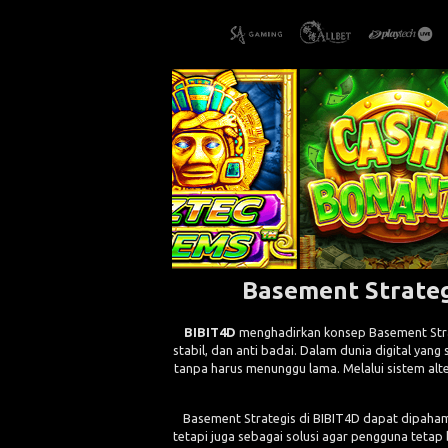
sab*** | Deposit:
novit***ri | Deposit:
bali*** | Deposit:
firga***ro | Deposit:
ver*** | Deposit:
usa*** | Deposit:
Basement Strategi
nam*** | Deposit:
BIBIT4D
menghadirkan konsep Basement Strat
stabil, dan anti badai. Dalam dunia digital yan
nar*** | Deposit:
tanpa harus menunggu lama. Melalui sistem alt
par*** | Deposit:
Basement Strategis di BIBIT4D dapat dipaham
tetapi juga sebagai solusi agar pengguna tetap 