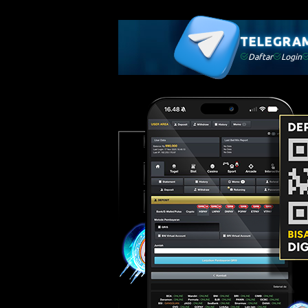
TELEGRA
Daftar
Login