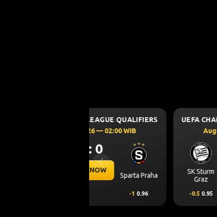
7/8/2026
7/8/2026
7/8/20
TASMANIA 13
TASMANIA 16
FUJIAN 
8126
4991
08
7/8/2026
6/8/2026
7/8/20
UEFA CHAMPIONS LEAGUE QUALIF
August 11, 2026 — 22:59 WIB
0 : 0
Previous
BET NOW
Union 
Bodo Glimt
Gill
0.75
0.82
-0.75