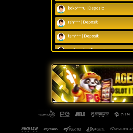
rah*** | Deposit:
tam*** | Deposit:
zulka***in | Deposit:
nad*** | Deposit:
sito***l | Deposit:
purw***i | Deposit:
sil*** | Deposit:
ell*** | Deposit:
van*** | Deposit:
dim*** | Deposit: