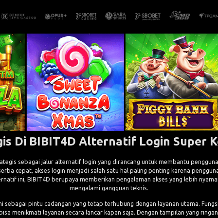
iswah***i | Withdraw:
Rp.230,000
harj*** | Withdraw:
Rp.80,000
mut*** | Withdraw:
Rp.220,000
rah*** | Withdraw:
Rp.210,000
dama*** | Withdraw:
Rp.10,000
bana*** | Withdraw:
Rp.210,000
s Di BIBIT4D Alternatif Login Super 
zulka***in | Withdraw:
Rp.60,000
egis sebagai jalur alternatif login yang dirancang untuk membantu penggun
g serba cepat, akses login menjadi salah satu hal paling penting karena pengg
usa*** | Withdraw:
Rp.180,000
ernatif ini, BIBIT4D berupaya memberikan pengalaman akses yang lebih nyama
mengalami gangguan teknis.
unja*** | Withdraw:
Rp.240,000
i sebagai pintu cadangan yang tetap terhubung dengan layanan utama. Fungsin
bisa menikmati layanan secara lancar kapan saja. Dengan tampilan yang ringan,