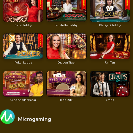
Sicbo Lobby
Roulette Lobby
Blackjack Lobby
Poker Lobby
Dragon Tiger
Fan Tan
Super Andar Bahar
Teen Patti
Craps
Microgaming