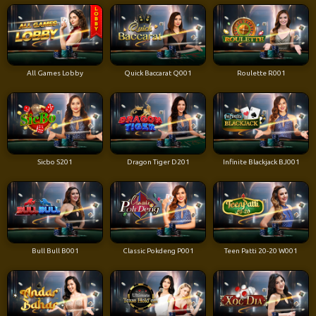
All Games Lobby
Quick Baccarat Q001
Roulette R001
Sicbo S201
Dragon Tiger D201
Infinite Blackjack BJ001
Bull Bull B001
Classic Pokdeng P001
Teen Patti 20-20 W001