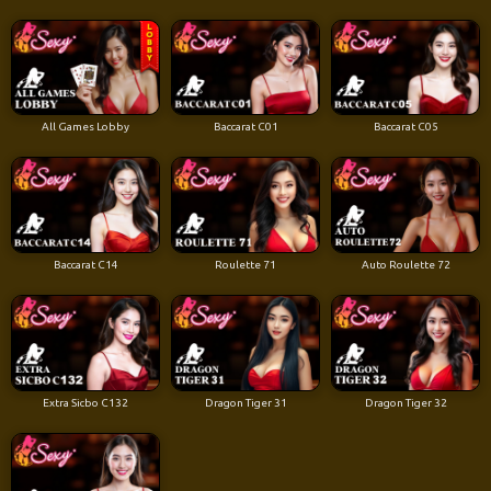
All Games Lobby
Baccarat C01
Baccarat C05
Baccarat C14
Roulette 71
Auto Roulette 72
Extra Sicbo C132
Dragon Tiger 31
Dragon Tiger 32