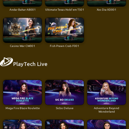
Andar Bahar AB001
Ultimate Texas Hold'em T501
Xoc Dia XD001
Casino War CW001
Fish Prawn Crab F001
PlayTech Live
Mega Fire Blaze Roulette
Sicbo Deluxe
Adventure Beyond
Wonderland