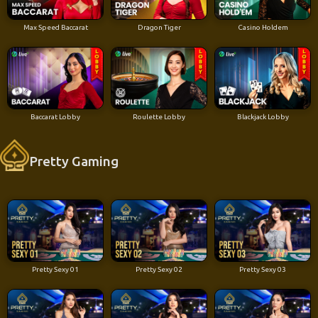
Max Speed Baccarat
Dragon Tiger
Casino Holdem
Baccarat Lobby
Roulette Lobby
Blackjack Lobby
Pretty Gaming
Pretty Sexy 01
Pretty Sexy 02
Pretty Sexy 03