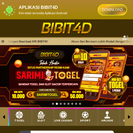
×
APLIKASI BIBIT4D
DOWNLOAD
Kini telah tersedia Aplikasi Android
Akses Dan Bermain Lebih Mudah Dengan Download APK BIBIT4D
TOGEL
SLOT
LIVE CASINO
SPORT
ARCADE
SABU