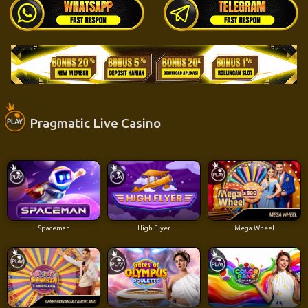
Pragmatic Live Casino
Spaceman
High Flyer
Mega Wheel