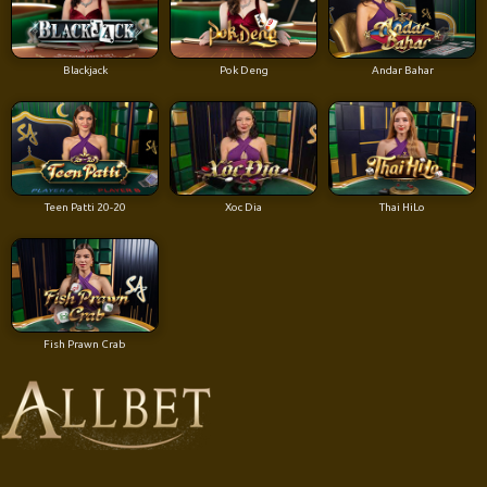
Blackjack
Pok Deng
Andar Bahar
Teen Patti 20-20
Xoc Dia
Thai HiLo
Fish Prawn Crab