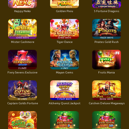
Happy Neko
Golden Pixiu
5 Fortune Dragons
Mister Cashmore
Tiger Dance
Pirates Gold Rush
Fiery Sevens Exclusive
Mayan Gems
Fruits Mania
Captain Golds Fortune
Alchemy Quest Jackpot
Caishen Deluxe Megaways