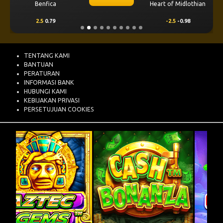
Benfica
Heart of Midlothian
2.5
0.79
-2.5
-0.98
TENTANG KAMI
BANTUAN
PERATURAN
INFORMASI BANK
HUBUNGI KAMI
KEBIJAKAN PRIVASI
PERSETUJUAN COOKIES