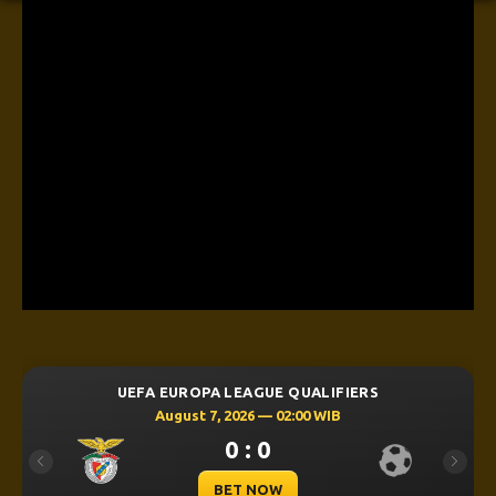
UEFA EUROPA LEAGUE QUALIFIERS
August 7, 2026 — 02:00 WIB
0 : 0
Previous
Next
BET NOW