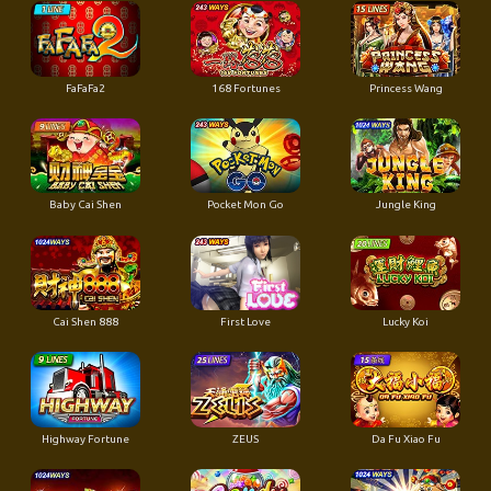
FaFaFa2
168 Fortunes
Princess Wang
Baby Cai Shen
Pocket Mon Go
Jungle King
First Love
Cai Shen 888
Lucky Koi
Highway Fortune
ZEUS
Da Fu Xiao Fu