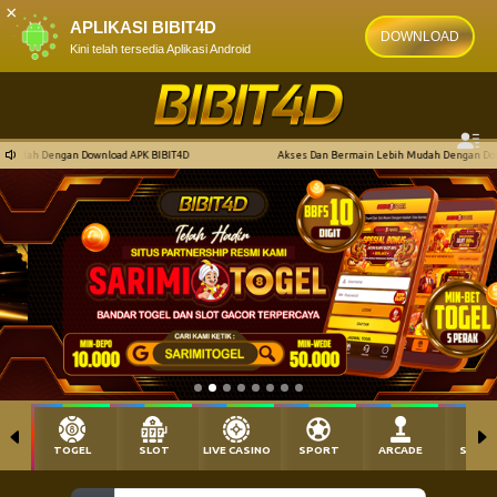
×
APLIKASI BIBIT4D
DOWNLOAD
Kini telah tersedia Aplikasi Android
PK BIBIT4D
Akses Dan Bermain Lebih Mudah Dengan Download APK BIBIT4D
TOGEL
SLOT
LIVE CASINO
SPORT
ARCADE
SABU