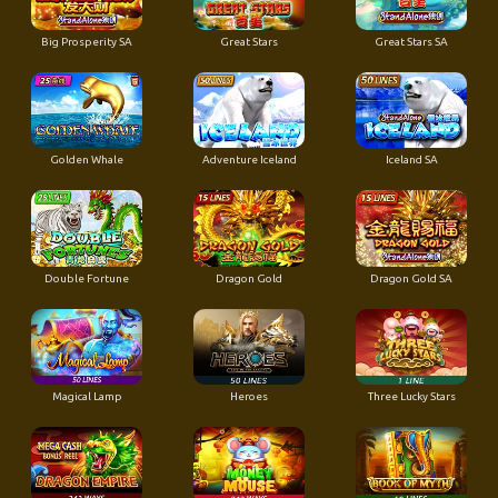
Big Prosperity SA
Great Stars
Great Stars SA
Golden Whale
Adventure Iceland
Iceland SA
Double Fortune
Dragon Gold
Dragon Gold SA
Magical Lamp
Heroes
Three Lucky Stars