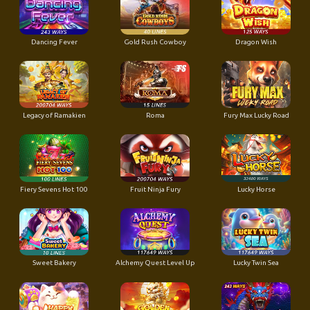
Dancing Fever
Gold Rush Cowboy
Dragon Wish
Legacy of Ramakien
Roma
Fury Max Lucky Road
Fiery Sevens Hot 100
Fruit Ninja Fury
Lucky Horse
Sweet Bakery
Alchemy Quest Level Up
Lucky Twin Sea