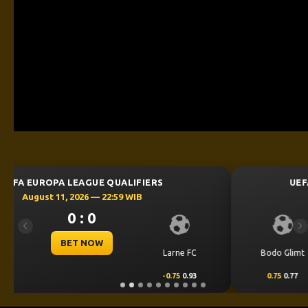
UEFA CHAMPIONS LEAGUE QUALIFIERS
August 11, 2026 — 22:59 WIB
0 : 0
Previous
Ne
BET NOW
Bodo Glimt
Union Saint-Gilloise
0.75
0.77
-0.75
-0.95