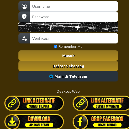
Remember Me
Masuk
Daftar Sekarang
Main di Telegram
Desktop
Wap