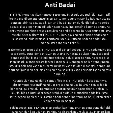
Anti Badai
BIBIT4D
menghadirkan konsep Basement Strategis sebagai jalur alternatif
login yang dirancang untuk membantu pengguna masuk ke halaman utama
dengan lebih cepat, stabil, dan anti badai. Dalam dunia digital yang serba
cepat, akses login menjadi salah satu hal paling penting karena pengguna
tentu menginginkan proses masuk yang praktis tanpa harus menunggu lama.
Melalui sistem alternatif ini, BIBIT4D berupaya memberikan pengalaman
akses yang lebih nyaman, terutama saat jalur utama sedang padat atau
mengalami gangguan teknis.
Basement Strategis di BIBIT4D dapat dipahami sebagai pintu cadangan yang
tetap terhubung dengan layanan utama. Fungsinya bukan hanya sebagai
pengganti link biasa, tetapi juga sebagai solusi agar pengguna tetap bisa
menikmati layanan secara lancar kapan saja. Dengan tampilan yang ringan,
struktur halaman yang rapi, serta navigasi yang mudah dipahami, pengguna
baru maupun member lama bisa mengakses fitur yang tersedia tanpa merasa
bingung.
Keunggulan utama dari alternatif login BIBIT4D adalah kecepatannya.
Sistem yang responsif membuat proses membuka halaman terasa lebih
kencang, baik melalui perangkat desktop maupun smartphone. Selain itu,
jalur ini juga dibuat agar tetap stabil meskipun digunakan pada jam ramai.
Hal ini tentu menjadi nilai tambah bagi pengguna yang membutuhkan akses
cepat tanpa hambatan.
Selain cepat, BIBIT4D juga memperhatikan kenyamanan pengguna dari sisi
keamanan dan kemudahan. Pengguna disarankan untuk selalu memastikan