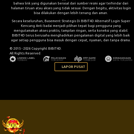
bahwa link yang digunakan berasal dari sumber resmi agar terhindar dari
halaman tiruan atau akses yang tidak sesuai. Dengan begitu, aktivitas login
bisa dilakukan dengan lebih tenang dan aman.
Secara keseluruhan, Basement Strategis Di BIBIT4D Alternatif Login Super
Kencang Anti badai menjadi pilihan tepat bagi pengguna yang
mengutamakan akses praktis, tampilan ringan, serta koneksi yang stabil.
BIBIT4D terus berusaha menghadirkan pengalaman digital yang lebih baik
agar setiap pengguna bisa masuk dengan cepat, nyaman, dan tanpa drama.
© 2015 - 2026 Copyright BIBIT4D.
All Rights Reserved.
LAPOR PUSAT