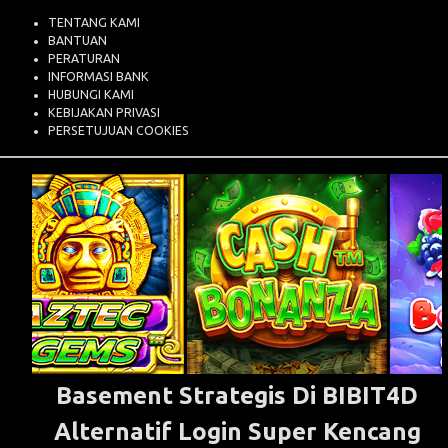
TENTANG KAMI
BANTUAN
PERATURAN
INFORMASI BANK
HUBUNGI KAMI
KEBIJAKAN PRIVASI
PERSETUJUAN COOKIES
Basement Strategis Di BIBIT4D
Alternatif Login Super Kencang