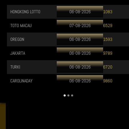
HONGKONG LOTTO
06-08-2026
1083
TOTO MACAU
07-08-2026
6529
OREGON
06-08-2026
1593
JAKARTA
06-08-2026
9789
TURKI
06-08-2026
6720
CAROLINADAY
06-08-2026
9860