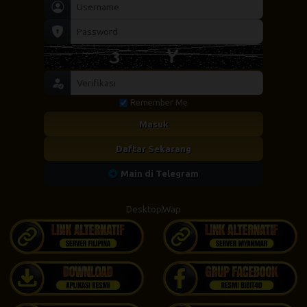
Remember Me
Masuk
Daftar Sekarang
Main di Telegram
Desktop
Wap