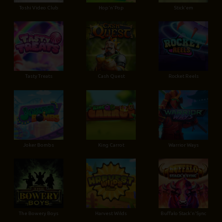
Toshi Video Club
Hop'n'Pop
Stick'em
Tasty Treats
Cash Quest
Rocket Reels
Joker Bombs
King Carrot
Warrior Ways
The Bowery Boys
Harvest Wilds
Buffalo Stack'n'Sync