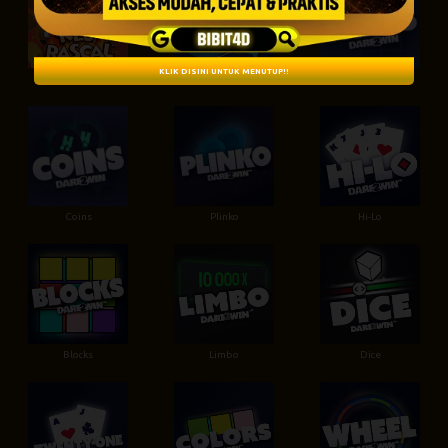
KLIK DISINI UNTUK MENUTUP!!
Red Pascal
Speed Crash
Mines
Coins
Plinko
Hi-Lo
Blocks
Limbo
Dice