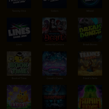
Twenty-One
Colors
Wheel
Lines
Immortal Desire
Break Bones
Book of Time
Gronk's Gems
Frank's Farm