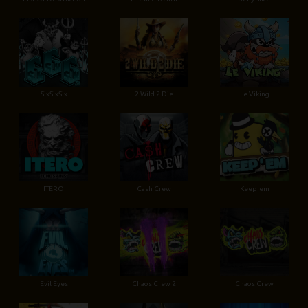
SixSixSix
2 Wild 2 Die
Le Viking
ITERO
Cash Crew
Keep'em
Evil Eyes
Chaos Crew 2
Chaos Crew