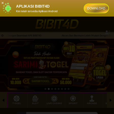
×
APLIKASI BIBIT4D
DOWNLOAD
Kini telah tersedia Aplikasi Android
Akses Dan Bermain Lebih Mudah Dengan Download APK BIBIT4D
TOGEL
SLOT
LIVE CASINO
SPORT
ARCADE
SABU