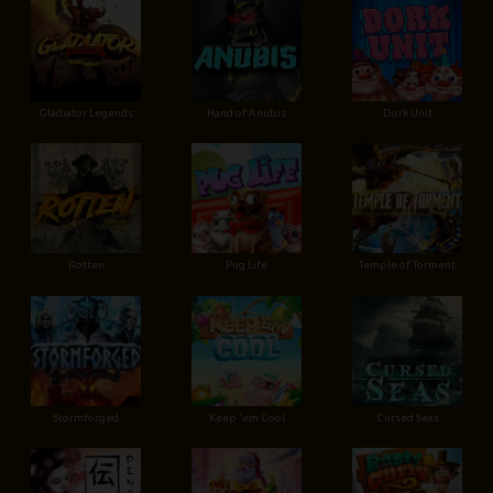
Gladiator Legends
Hand of Anubis
Dork Unit
Rotten
Pug Life
Temple of Torment
Stormforged
Keep 'em Cool
Cursed Seas