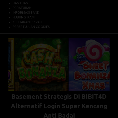
BANTUAN
PERATURAN
INFORMASI BANK
HUBUNGI KAMI
KEBIJAKAN PRIVASI
PERSETUJUAN COOKIES
Basement Strategis Di BIBIT4D
Alternatif Login Super Kencang
Anti Badai