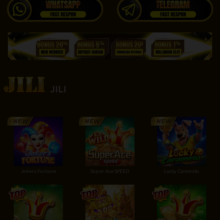
JILI
Jokers Fortune
Super Ace SPEED
Lucky Caramelo