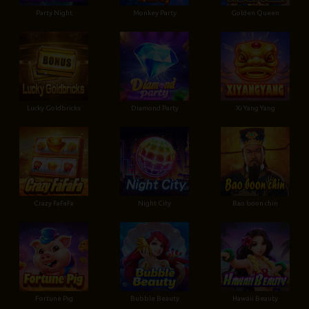
Party Night
Monkey Party
Golden Queen
Lucky Goldbricks
Diamond Party
Xi Yang Yang
Crazy FaFaFa
Night City
Bao boon chin
Fortune Pig
Bubble Beauty
Hawaii Beauty