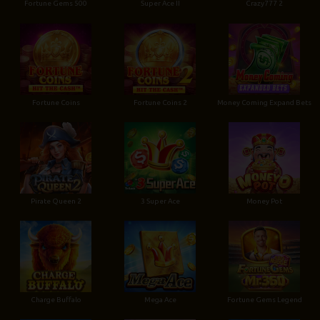
Fortune Gems 500
Super Ace II
Crazy777 2
Fortune Coins
Fortune Coins 2
Money Coming Expand Bets
Pirate Queen 2
3 Super Ace
Money Pot
Charge Buffalo
Mega Ace
Fortune Gems Legend