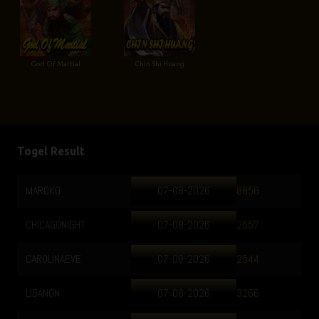
God Of Martial
Chin Shi Huang
Togel Result
MAROKO
07-08-2026
8856
CHICAGONIGHT
07-08-2026
2557
CAROLINAEVE
07-08-2026
2544
LIBANON
07-08-2026
3266