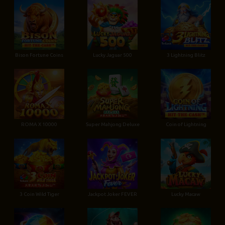
Bison Fortune Coins
Lucky Jaguar 500
3 Lightning Blitz
ROMA X 10000
Super Mahjong Deluxe
Coin of Lightning
3 Coin Wild Tiger
Jackpot Joker FEVER
Lucky Macaw