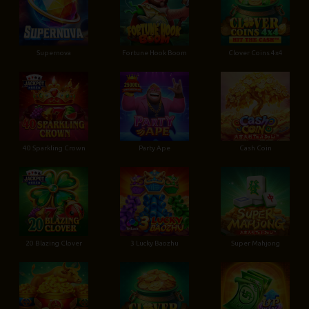
Supernova
Fortune Hook Boom
Clover Coins 4x4
40 Sparkling Crown
Party Ape
Cash Coin
20 Blazing Clover
3 Lucky Baozhu
Super Mahjong