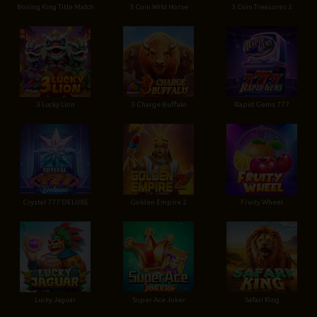
Boxing King Title Match
3 Coin Wild Horse
3 Coin Treasures 2
3 Lucky Lion
3 Charge Buffalo
Rapid Gems 777
Crystal 777 DELUXE
Golden Empire 2
Fruity Wheel
Lucky Jaguar
Super Ace Joker
Safari King