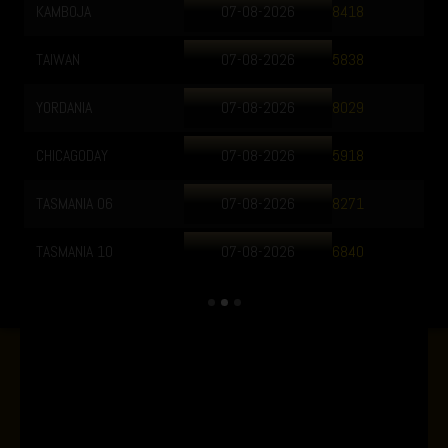
KAMBOJA
07-08-2026
8418
TAIWAN
07-08-2026
5838
YORDANIA
07-08-2026
8029
CHICAGODAY
07-08-2026
5918
TASMANIA 06
07-08-2026
8271
TASMANIA 10
07-08-2026
6840