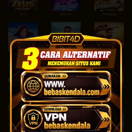
Zeus
Party Star
Dabanggg
Bangla Beauty
Cricket Sah 75
Arena Fighter
Witches Night
Cricket King 18
King Arthur