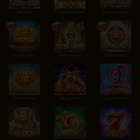
Super Ace
Fortune Garuda 500
Super Ace Deluxe
Fortune Gems 3
Golden Empire
Fortune Gems 2
Fortune Gems
Boxing King
Circus Joker 4096